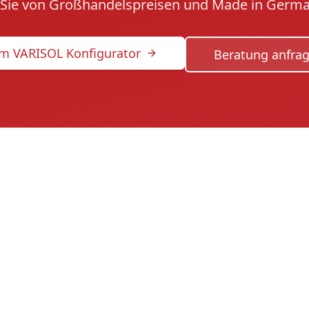
n Sie von Großhandelspreisen und Made in Germa
m VARISOL Konfigurator
Beratung anfra