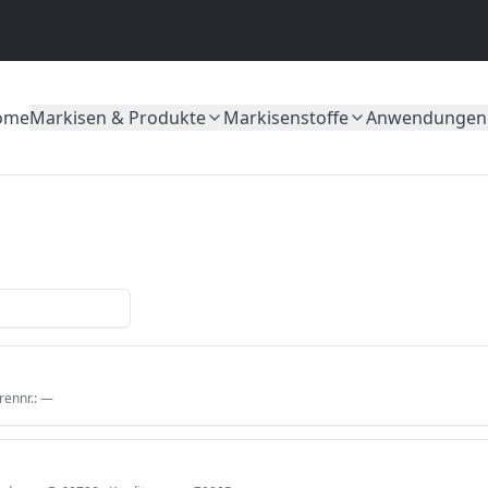
ome
Markisen & Produkte
Markisenstoffe
Anwendungen
rennr.:
—