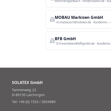
Mönchengladbach
·
info@solatex.de
· Ku
MOBAU Markisen GmbH
·
m.mattausch@solatex.de
· Kundennr.:
BFB GmbH
·
D.Freiesleben@bfbgmbh.de
· Kundennr.
SOLATEX GmbH
Tannenweg 22
D-89150 Laichingen
Tel: +49 (0) 7333 / 3054989