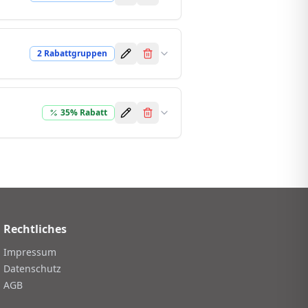
2
Rabattgruppe
n
35
% Rabatt
Rechtliches
Impressum
Datenschutz
AGB