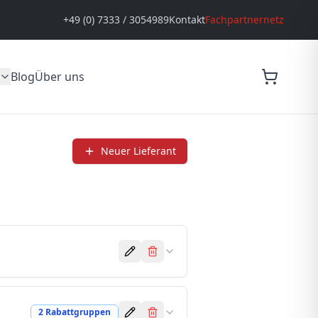
+49 (0) 7333 / 3054989
Kontakt
Fachpartnernetz
Blog
Über uns
Neuer Lieferant
2
Rabattgruppe
n