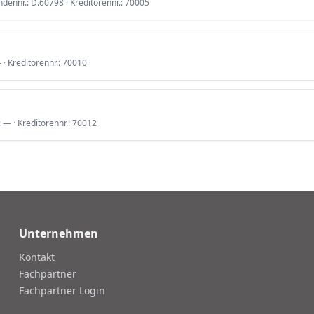
ndennr.:
D.60798
· Kreditorennr.:
70005
—
· Kreditorennr.:
70010
:
—
· Kreditorennr.:
70012
Unternehmen
Kontakt
Fachpartner
Fachpartner Login