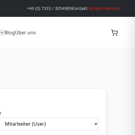
+49 (0) 7333 / 3054989
Kontakt
Fachpartnernetz
Blog
Über uns
e