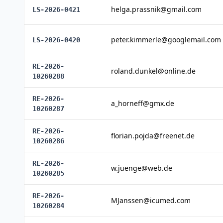
helga.prassnik@gmail.com
LS-2026-0421
peter.kimmerle@googlemail.com
LS-2026-0420
RE-2026-
roland.dunkel@online.de
10260288
RE-2026-
a_horneff@gmx.de
10260287
RE-2026-
florian.pojda@freenet.de
10260286
RE-2026-
w.juenge@web.de
10260285
RE-2026-
MJanssen@icumed.com
10260284