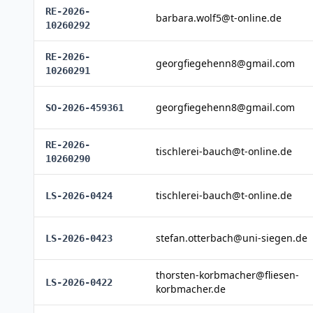
RE-2026-
barbara.wolf5@t-online.de
10260292
RE-2026-
georgfiegehenn8@gmail.com
10260291
georgfiegehenn8@gmail.com
SO-2026-459361
RE-2026-
tischlerei-bauch@t-online.de
10260290
tischlerei-bauch@t-online.de
LS-2026-0424
stefan.otterbach@uni-siegen.de
LS-2026-0423
thorsten-korbmacher@fliesen-
LS-2026-0422
korbmacher.de