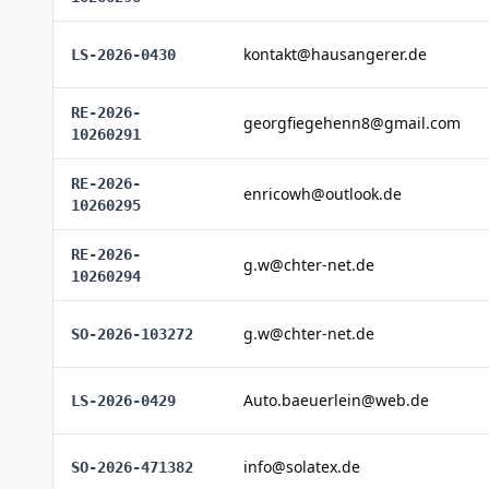
kontakt@hausangerer.de
LS-2026-0430
RE-2026-
georgfiegehenn8@gmail.com
10260291
RE-2026-
enricowh@outlook.de
10260295
RE-2026-
g.w@chter-net.de
10260294
g.w@chter-net.de
SO-2026-103272
Auto.baeuerlein@web.de
LS-2026-0429
info@solatex.de
SO-2026-471382